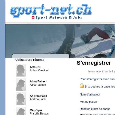
Utilisateurs récents
S'enregistrer
ArthurC
Arthur Castioni
Informations sur le lo
Pour s'enregistrer avec succ
Alina Fabech
Alina Fabech
Si tu coches la case, les 
Nom d'utilisateur
Andrea Paoli
Andrea Paoli
Mot de passe
Répéter le mot de passe
MiniGym
Priscilla Bastos