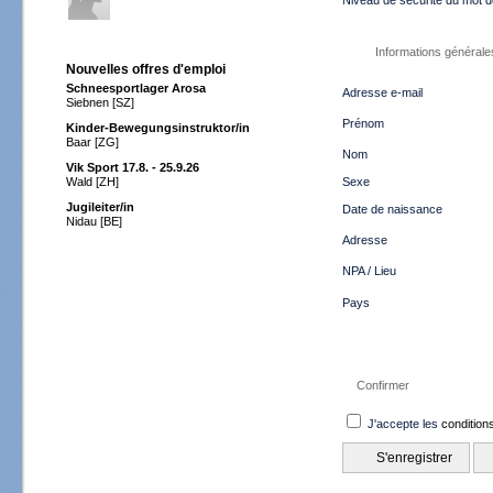
Niveau de sécurité du mot 
Informations générale
Nouvelles offres d'emploi
Schneesportlager Arosa
Adresse e-mail
Siebnen [SZ]
Prénom
Kinder‑Bewegungsinstruktor/in
Baar [ZG]
Nom
Vik Sport 17.8. - 25.9.26
Wald [ZH]
Sexe
Jugileiter/in
Date de naissance
Nidau [BE]
Adresse
NPA / Lieu
Pays
Confirmer
J'accepte les
conditions